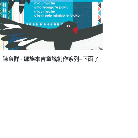
陳育群 - 鄒族來吉童謠創作系列–下雨了