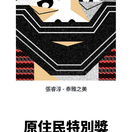
張睿淳 - 泰雅之美
原住民特別獎