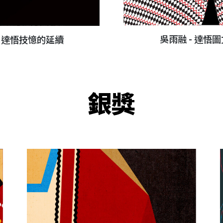
吳雨融 - 達悟
- 達悟技憶的延續
銀獎