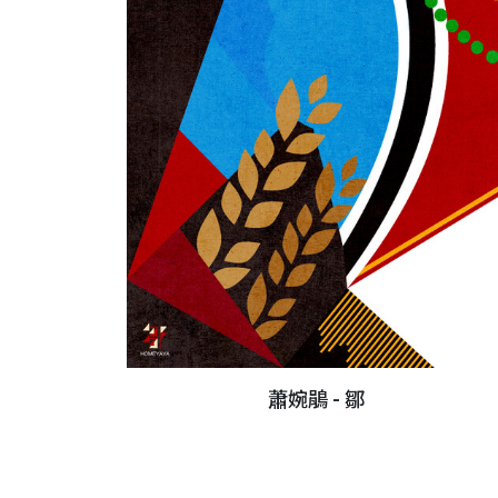
蕭婉鵑 - 鄒