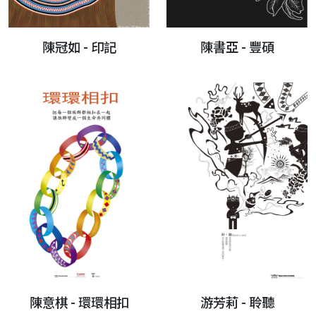
陳冠如 - 印記
陳書亞 - 豐碩
陳意棋 - 環環相扣
游芳莉 - 聆聽