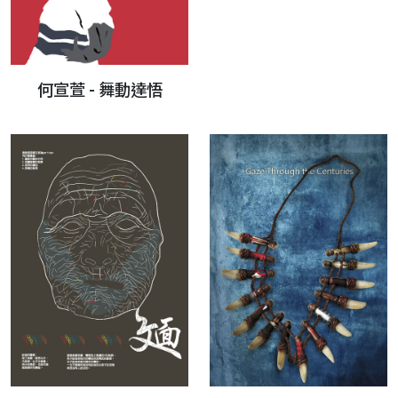
何宣萱 - 舞動達悟