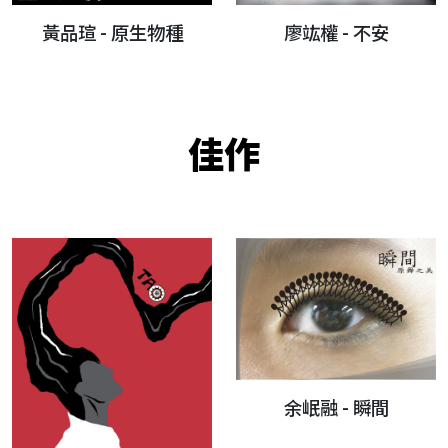
黃品瑄 - 原生物種
廖竑權 - 不安
佳作
余岷融 - 瞬間