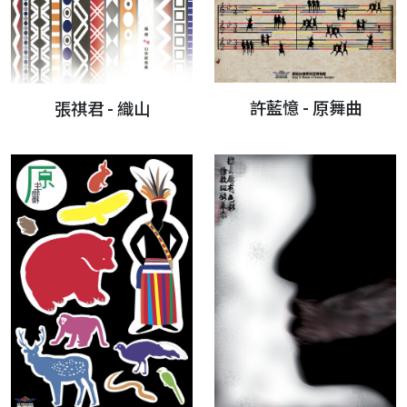
許藍憶 - 原舞曲
張祺君 - 織山