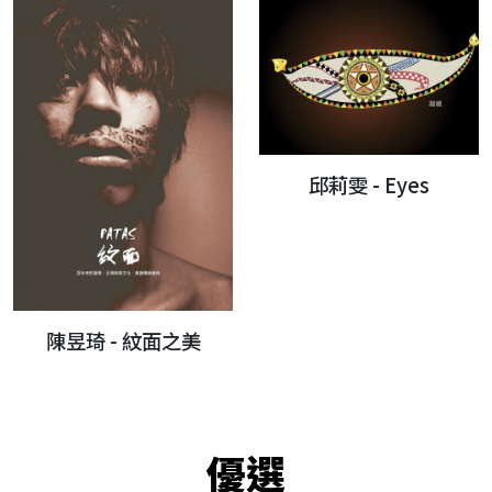
邱莉雯 - Eyes
陳昱琦 - 紋面之美
優選