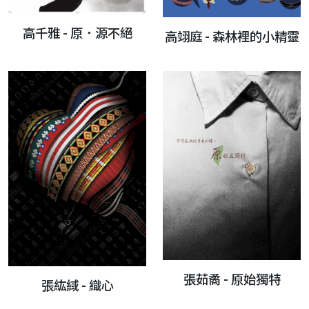
高千雅 - 原．源不絕
高翊庭 - 森林裡的小精靈
張茹矞 - 原始獨特
張紘緎 - 織心