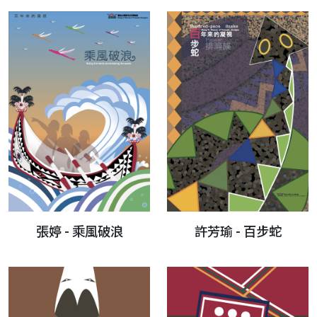
張婷 - 乘風破浪
許芳瑜 - 百步蛇