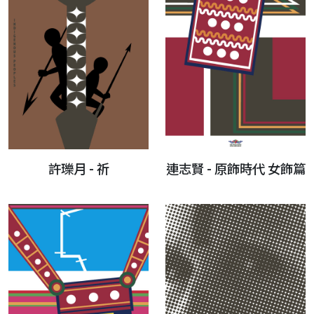
許瓅月 - 祈
連志賢 - 原飾時代 女飾篇