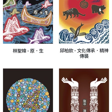
邱柏欽 - 文化傳承．精神
林聖媁 - 原．生
傳襲