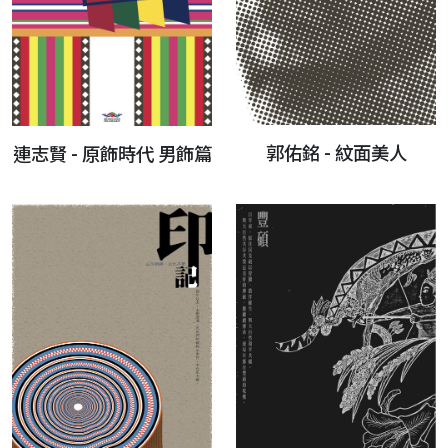
郭佑銘 - 紋面美人
連志賢 - 原飾時代 男飾篇