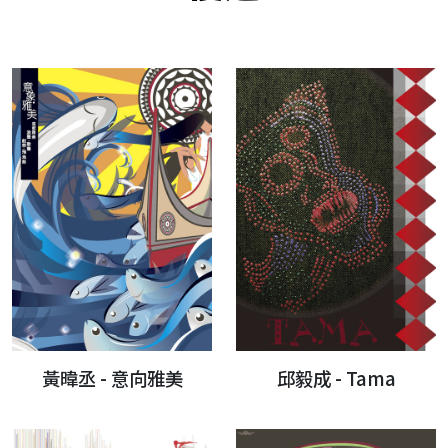
黃暐丞 - 意向雅美
邱毅成 - Tama