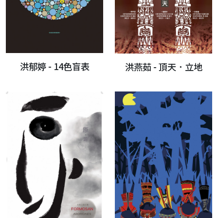
洪郁婷 - 14色盲表
洪燕茹 - 頂天．立地