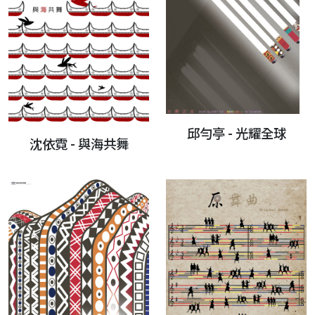
邱勻亭 - 光耀全球
沈依霓 - 與海共舞